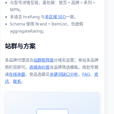
与型号详情互链，面包屑：首页 > 品牌 > 系列 >
MPN。
多语言 hreflang 与
多区域 SEO
一致。
Schema 使用 Brand + ItemList，勿虚假
aggregateRating。
站群与方案
多品牌代理适合
站群矩阵版
分域名运营；单站多品牌
用栏目即可。
商城询价版
含品牌筛选模板。规划专题
请
在线询盘
，竞品选题见
关键词缺口分析
，
FAQ
、
资
讯
、
联系
。