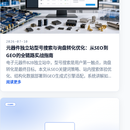
2026-07-10
元器件独立站型号搜索与询盘转化优化：从SEO到
GEO的全链路实战指南
电子元器件B2B独立站中，型号搜索是用户第一触点，询盘
转化是最终目标。本文从SEO关键词策略、站内搜索体验优
化、结构化数据部署到GEO生成式引擎适配，系统讲解如何
提升型号搜索准确率与询盘转化率，附可落地技术方案与
阅读更多
FAQ。