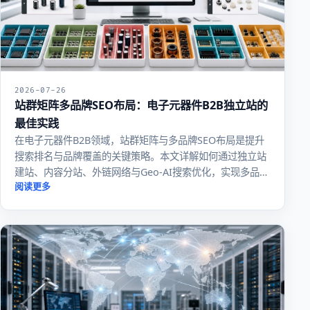
2026-07-26
站群矩阵多品牌SEO布局：电子元器件B2B独立站的
最佳实践
在电子元器件B2B领域，站群矩阵与多品牌SEO布局是提升
搜索排名与品牌覆盖的关键策略。本文详解如何通过独立站
建站、内容分站、外链网络与Geo-AI搜索优化，实现多品牌
协同增长，并规避搜索引擎惩罚风险，助您抢占全球市场。
阅读更多