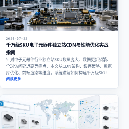
2026-07-22
千万级SKU电子元器件独立站CDN与性能优化实战
指南
针对电子元器件行业独立站SKU数量庞大、数据更新频繁、
全球访问延迟高等痛点，本文从CDN架构、缓存策略、数据
库优化、前端渲染等维度，系统讲解如何构建千万级SKU下
的高性能独立站，提升转化率与用户体验。
阅读更多