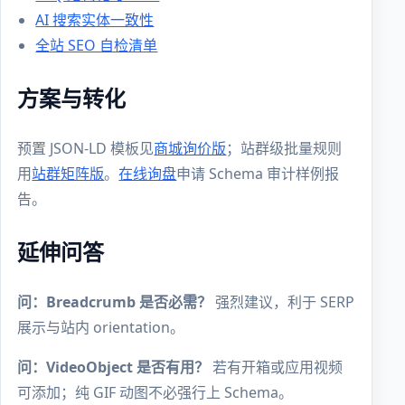
AI 搜索实体一致性
全站 SEO 自检清单
方案与转化
预置 JSON-LD 模板见
商城询价版
；站群级批量规则
用
站群矩阵版
。
在线询盘
申请 Schema 审计样例报
告。
延伸问答
问：Breadcrumb 是否必需？
强烈建议，利于 SERP
展示与站内 orientation。
问：VideoObject 是否有用？
若有开箱或应用视频
可添加；纯 GIF 动图不必强行上 Schema。