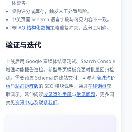
体警告。
虚构评分或库存，触发人工处置风险。
中英页面 Schema 语言字段与可见内容不一致。
与
FAQ 结构化数据
策略重复冲突，应分工明确。
验证与迭代
上线后用 Google 富媒体结果测试、Search Console
增强功能报告巡检。新型号页模板变更时批量回归检
测。需要预置 Schema 的建站交付，可参考
商城询价
版
与
站群矩阵版
的 SEO 模块说明，通过
在线询盘
获
取演示。延伸阅读
收录运维手册
与
常见问题
，更多洞
察见
资讯中心
及
联系我们
。