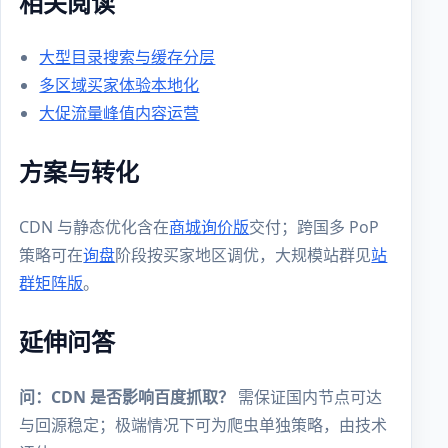
相关阅读
大型目录搜索与缓存分层
多区域买家体验本地化
大促流量峰值内容运营
方案与转化
CDN 与静态优化含在
商城询价版
交付；跨国多 PoP
策略可在
询盘
阶段按买家地区调优，大规模站群见
站
群矩阵版
。
延伸问答
问：CDN 是否影响百度抓取？
需保证国内节点可达
与回源稳定；极端情况下可为爬虫单独策略，由技术