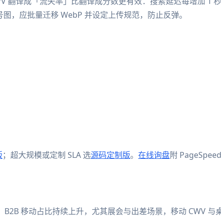
WV 翻译成「流失率」比翻译成分数更有效：搜索延迟每增加 1
型号图，应批量迁移 WebP 并设定上传规范，防止反弹。
版
；超大规模或定制 SLA 选
源码定制版
。
在线询盘
附 PageSp
？
B2B 移动占比持续上升，尤其展会与出差场景，移动 CWV 