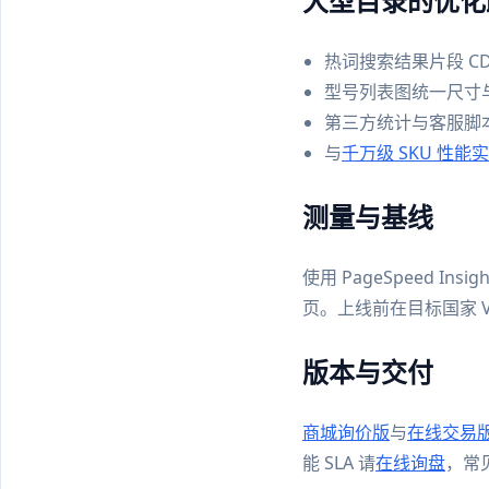
大型目录的优化
热词搜索结果片段 C
型号列表图统一尺寸与 
第三方统计与客服脚本
与
千万级 SKU 性能
测量与基线
使用 PageSpeed I
页。上线前在目标国家 V
版本与交付
商城询价版
与
在线交易
能 SLA 请
在线询盘
，常