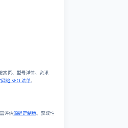
：首页、搜索页、型号详情、资讯
网站 SEO 清单
。
互需评估
源码定制版
。获取性