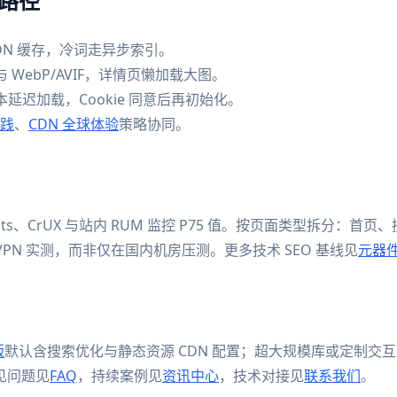
路径
DN 缓存，冷词走异步索引。
WebP/AVIF，详情页懒加载大图。
延迟加载，Cookie 同意后再初始化。
实践
、
CDN 全球体验
策略协同。
nsights、CrUX 与站内 RUM 监控 P75 值。按页面类型拆分
PN 实测，而非仅在国内机房压测。更多技术 SEO 基线见
元器件
版
默认含搜索优化与静态资源 CDN 配置；超大规模库或定制交
见问题见
FAQ
，持续案例见
资讯中心
，技术对接见
联系我们
。