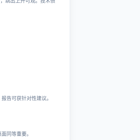
 秒，跳出上升可观。技术债
eed 报告可获针对性建议。
与桌面同等重要。